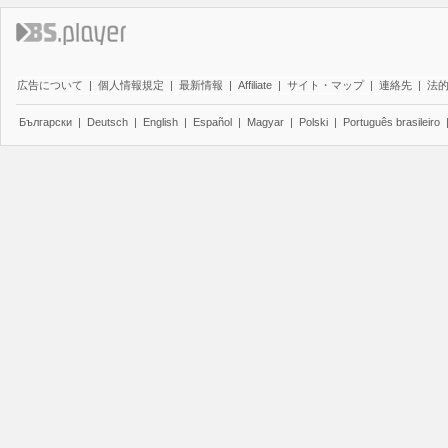
広告について
|
個人情報規定
|
最新情報
|
Affiliate
|
サイト・マップ
|
連絡先
|
法
Български
|
Deutsch
|
English
|
Español
|
Magyar
|
Polski
|
Português brasileiro