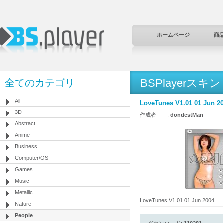
ホームページ
商
BSPlayerスキン
全てのカテゴリ
All
LoveTunes V1.01 01 Jun 2
3D
作成者 :
dondestMan
Abstract
Anime
Business
Computer/OS
Games
Music
Metallic
LoveTunes V1.01 01 Jun 2004
Nature
People