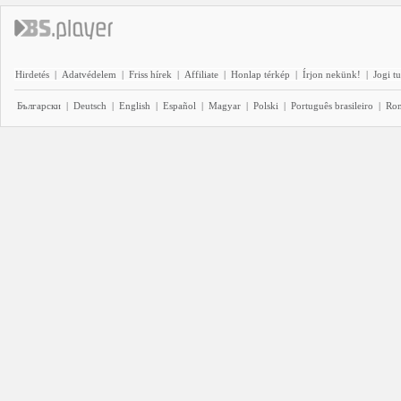
Hirdetés
|
Adatvédelem
|
Friss hírek
|
Affiliate
|
Honlap térkép
|
Írjon nekünk!
|
Jogi t
Български
|
Deutsch
|
English
|
Español
|
Magyar
|
Polski
|
Português brasileiro
|
Ro