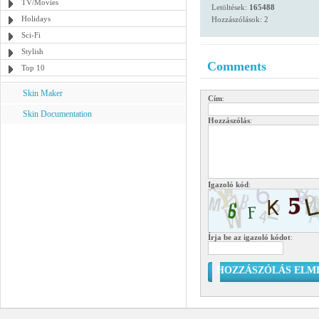
TV/Movies
Letöltések:
165488
Holidays
Hozzászólások: 2
Sci-Fi
Stylish
Comments
Top 10
Skin Maker
Cím
:
Skin Documentation
Hozzászólás
:
Igazoló kód
:
Írja be az igazoló kódot
:
HOZZÁSZÓLÁS ELM