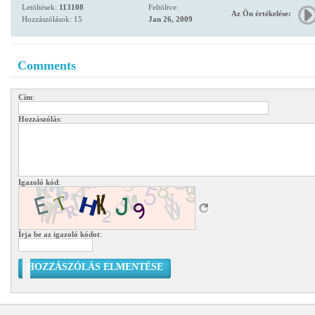
Letöltések:
113108
Feltöltve:
Az Ön értékelése:
Hozzászólások: 15
Jan 26, 2009
Comments
Cím
:
Hozzászólás
:
Igazoló kód
:
Írja be az igazoló kódot
:
HOZZÁSZÓLÁS ELMENTÉSE