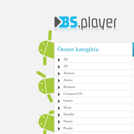
Összes kategória
All
3D
Abstract
Anime
Business
Computer/OS
Games
Music
Metallic
Nature
People