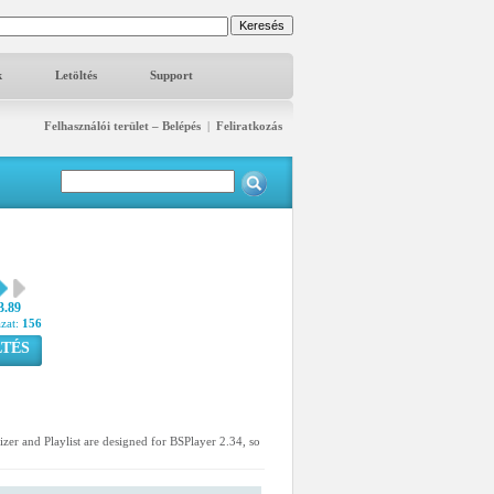
k
Letöltés
Support
Felhasználói terület – Belépés
|
Feliratkozás
3.89
azat:
156
TÉS
zer and Playlist are designed for BSPlayer 2.34, so