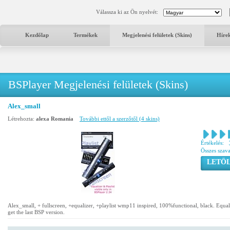
Válassza ki az Ön nyelvét:
Kezdőlap
Termékek
Megjelenési felületek (Skins)
Híre
BSPlayer Megjelenési felületek (Skins)
Alex_small
Létrehozta:
alexa Romania
További ettől a szerzőtől (4 skins)
Értékelés:
Összes szav
LETÖL
Alex_small, + fullscreen, +equalizer, +playlist wmp11 inspired, 100%functional, black. Equali
get the last BSP version.