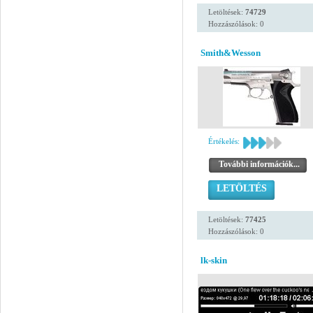
Letöltések:
74729
Hozzászólások: 0
Smith&Wesson
Értékelés:
További információk...
LETÖLTÉS
Letöltések:
77425
Hozzászólások: 0
lk-skin