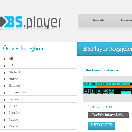
Kezdőlap
Termék
BSPlayer Megjelené
Összes kategória
All
3D
Black minimal neon
Abstract
Anime
Business
Computer/OS
Games
Music
Értékelés:
VOTE!
Metallic
További információk...
Nature
LETÖLTÉS
People