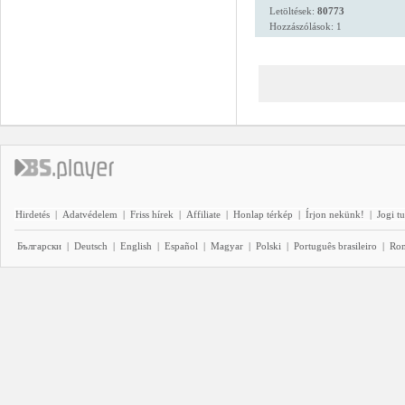
Letöltések:
80773
Hozzászólások: 1
Hirdetés
|
Adatvédelem
|
Friss hírek
|
Affiliate
|
Honlap térkép
|
Írjon nekünk!
|
Jogi t
Български
|
Deutsch
|
English
|
Español
|
Magyar
|
Polski
|
Português brasileiro
|
Ro