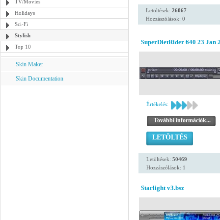
TV/Movies
Letöltések:
26067
Holidays
Hozzászólások: 0
Sci-Fi
Stylish
SuperDietRider 640 23 Jan 
Top 10
Skin Maker
Skin Documentation
Értékelés:
További információk...
LETÖLTÉS
Letöltések:
50469
Hozzászólások: 1
Starlight v3.bsz