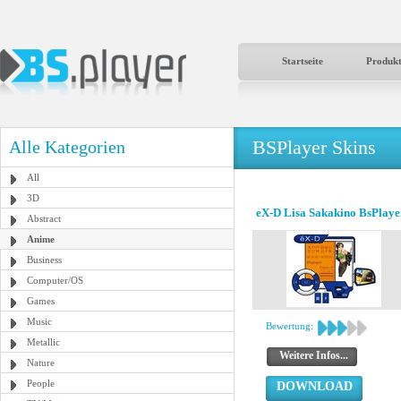
Startseite
Produk
BSPlayer Skins
Alle Kategorien
All
3D
eX-D Lisa Sakakino BsPlaye
Abstract
Anime
Business
Computer/OS
Games
Music
Bewertung:
Metallic
Weitere Infos...
Nature
People
DOWNLOAD