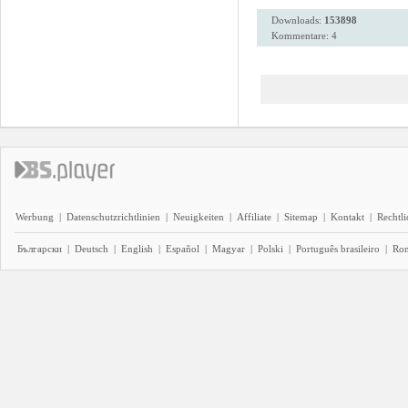
Downloads:
153898
Kommentare: 4
Werbung
|
Datenschutzrichtlinien
|
Neuigkeiten
|
Affiliate
|
Sitemap
|
Kontakt
|
Rechtl
Български
|
Deutsch
|
English
|
Español
|
Magyar
|
Polski
|
Português brasileiro
|
Ro