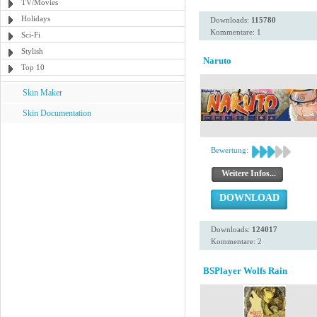
TV/Movies
Holidays
Downloads:
115780
Kommentare: 1
Sci-Fi
Stylish
Naruto
Top 10
Skin Maker
Skin Documentation
Bewertung:
Weitere Infos...
DOWNLOAD
Downloads:
124017
Kommentare: 2
BSPlayer Wolfs Rain