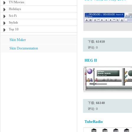
TV/Movies
Holidays
Sci-Fi
Stylish
Top 10
Skin Maker
下载:
61410
评论: 0
Skin Documentation
HEG II
下载:
66140
评论: 0
TubeRadio