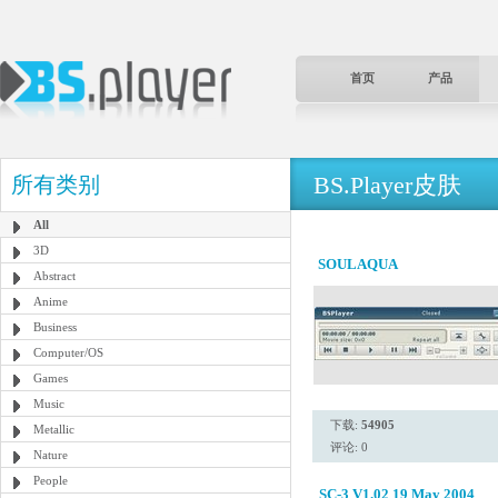
首页
产品
BS.Player皮肤
所有类别
All
3D
SOULAQUA
Abstract
Anime
Business
Computer/OS
Games
Music
下载:
54905
Metallic
评论: 0
Nature
People
SC-3 V1.02 19 May 2004