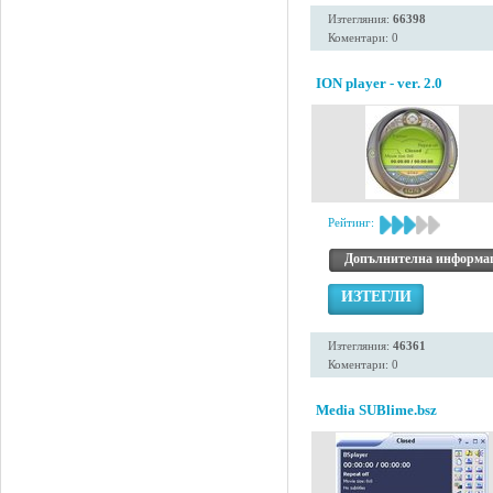
Изтегляния:
66398
Коментари: 0
ION player - ver. 2.0
Рейтинг:
Допълнителна информа
ИЗТЕГЛИ
Изтегляния:
46361
Коментари: 0
Media SUBlime.bsz