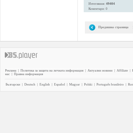
Изтегляния:
49404
Коментари: 0
Предишна страница
Реклама
|
Политика за защита на личната информация
|
Актуални новини
|
Affiliate
|
нас
|
Правна информация
Български
|
Deutsch
|
English
|
Español
|
Magyar
|
Polski
|
Português brasileiro
|
Ro