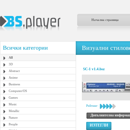
Начална страница
Визуални стилове
Всички категории
All
3D
SC-1 v1.4.bsz
Abstract
Anime
Business
Computer/OS
Games
Music
Рейтинг:
Metallic
Допълнителна информа
Nature
People
ИЗТЕГЛИ