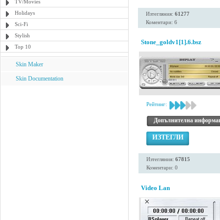
TV/Movies
Holidays
Изтегляния:
61277
Коментари: 6
Sci-Fi
Stylish
Stone_goldv1[1].6.bsz
Top 10
Skin Maker
Skin Documentation
Рейтинг:
Допълнителна информа
ИЗТЕГЛИ
Изтегляния:
67815
Коментари: 0
Video Lan