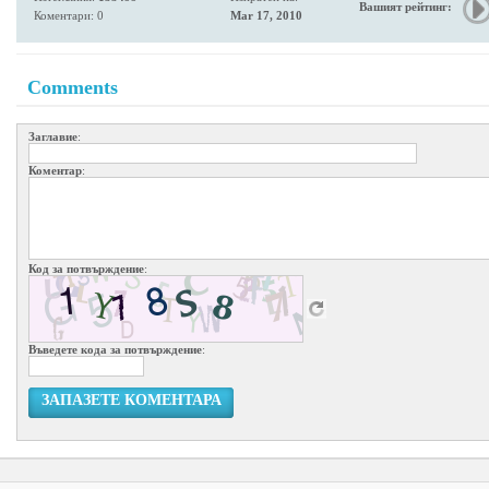
Вашият рейтинг:
Коментари: 0
Mar 17, 2010
Comments
Заглавие
:
Коментар
:
Код за потвърждение
:
Въведете кода за потвърждение
:
ЗАПАЗЕТЕ КОМЕНТАРА