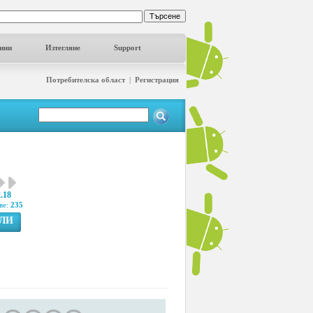
ини
Изтегляне
Support
Потребителска област
|
Регистрация
2.18
ве:
235
ГЛИ