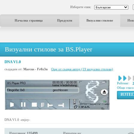
Изберете език:
Начална страница
Продукти
Визуални стилове
Нов
Визуални стилове за BS.Player
DNA V1.0
създаден от:
Marcus - Fr0z3n
Още от същия автор (19 визуални стилове)
Рейтинг:
Общо гласо
ИЗТЕ
DNA V1.0 -enjoy-
Изтегляния:
135499
Изпратен на: