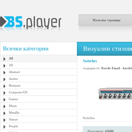
Начална страница
Визуални стилове
Всички категории
All
Switches
3D
създаден от:
Kordo Email - kordo
Abstract
Anime
Business
Computer/OS
Games
Music
Metallic
Switches
Nature
People
Изтегляния:
43686