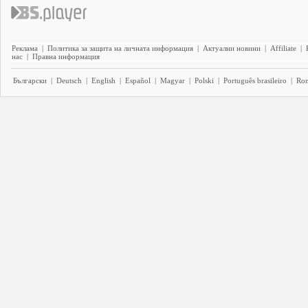
Реклама
|
Политика за защита на личната информация
|
Актуални новини
|
Affiliate
|
нас
|
Правна информация
Български
|
Deutsch
|
English
|
Español
|
Magyar
|
Polski
|
Português brasileiro
|
Ro