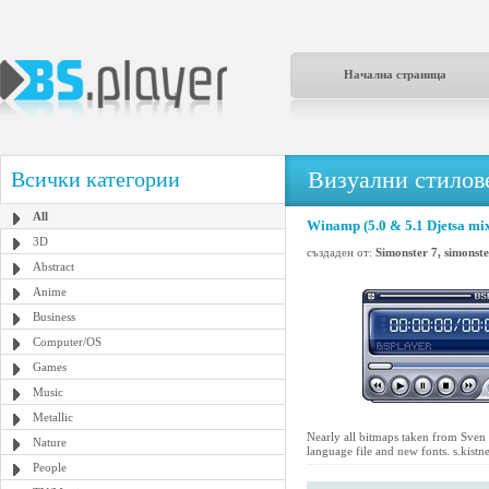
Начална страница
Визуални стилове
Всички категории
All
Winamp (5.0 & 5.1 Djetsa mix
3D
създаден от:
Simonster 7, simons
Abstract
Anime
Business
Computer/OS
Games
Music
Metallic
Nearly all bitmaps taken from Sven
Nature
language file and new fonts. s.kis
People