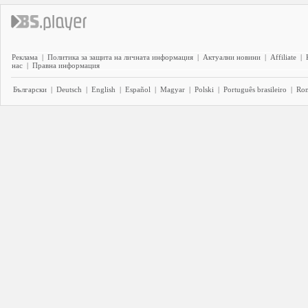
Реклама
|
Политика за защита на личната информация
|
Актуални новини
|
Affiliate
|
нас
|
Правна информация
Български
|
Deutsch
|
English
|
Español
|
Magyar
|
Polski
|
Português brasileiro
|
Ro