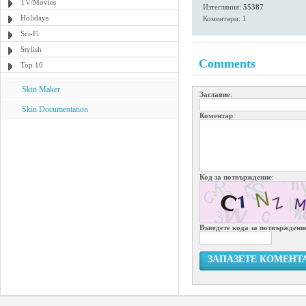
TV/Movies
Изтегляния:
55387
Holidays
Коментари: 1
Sci-Fi
Stylish
Comments
Top 10
Skin Maker
Заглавие
:
Skin Documentation
Коментар
:
Код за потвърждение
:
Въведете кода за потвърждени
ЗАПАЗЕТЕ КОМЕНТ